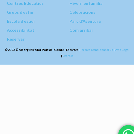
Centres Educatius
Hivern en família
Grups d’estiu
Celebracions
Escola d’esquí
Parc d’Aventura
Accessibilitat
Com arribar
Reservar
© 2026 ©
Alberg Mirador Port del Comte
- Esportec |
Termes i condicions d'us
|
Avís Legal
|
uzero.io