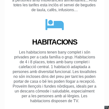
a persones amb intoleràncies alimentàries...
Amb
totes les tarifes esta inclòs el servei de begudes
de taula, cafès, infusions…
HABITACIONS
Les habitacions tenen bany complet i són
privades per a cada família o grup. Habitacions
de 4 i 8 places, totes amb bany complet i
calefacció central. 1 habitació adaptada a
persones amb diversitat funcional. Les tovalloles
no són incloses dins del preu per tant les poden
portar de casa o bé les poden llogar a recepció.
Proveïm llençols i fundes nòrdiques, ideals per a
un descans còmode i saludable, especialment
per a les persones amb al·lèrgies. Les
habitacions disposen de TV.