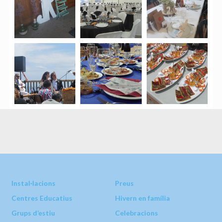
Instal·lacions
Preus
Centres Educatius
Hivern en família
Grups d’estiu
Celebracions