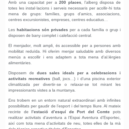
Amb una capacitat per a
200 places
, l’alberg disposa de
totes les instal·lacions i serveis necessaris per acollir-hi tota
mena de grups: famílies, grups d’amics, associacions,
centres excursionistes, empreses, centres educatius…
Les
habitacions són privades
per a cada família o grup i
disposen de bany complet i calefacció central.
El menjador, molt ampli, és accessible per a persones amb
mobilitat reduïda. Hi oferim menjar saludable amb diversos
menús a escollir i ens adaptem a tota mena d’al.lèrgies
alimentàries.
Disposem de
dues sales ideals per a celebracions i
activitats recreatives
(ball, jocs…) i d’una piscina exterior
climatitzada per divertir-se o relaxar-se tot mirant les
impressionants vistes a la muntanya.
Ens trobem en un entorn natural extraordinari amb infinites
possibilitats per gaudir de l’esport i del temps lliure. Al mateix
recinte de
l’estació d’esquí de Port del Comte
pots
realitzar activitats d’aventura a l’Espai Aventura d’Esportec,
així com tota mena d’activitats de neu, totes elles de la mà
dels tècnics esportius titulats d’Esportec.