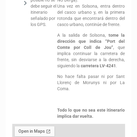
posible no se
NO Berga).
debe seguir el
Una vez en Solsona, entra dentro
itinerario
del casco urbano y, en la primera
señalado por
rotonda que encontrará dentro del
los GPS.
casco urbano, continúe de frente.
A la salida de Solsona,
tome la
dirección que indica “Port del
Comte por Coll de Jou”
, que
implica continuar la carretera de
frente, sin desviarse a la derecha,
siguiendo la
carretera LV-4241
.
No hace falta pasar ni por Sant
Llorenç de Morunys ni por La
Coma.
Todo lo que no sea este itinerario
implica dar vuelta.