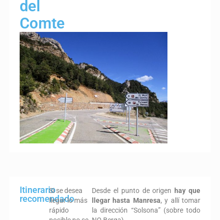
del
Comte
Itinerario
Si se desea
Desde el punto de origen
hay que
recomendado
llegar lo más
llegar hasta Manresa
, y allí tomar
rápido
la dirección “Solsona” (sobre todo